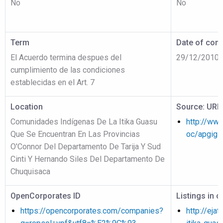
No
No
Term
Date of cont
El Acuerdo termina despues del
29/12/2010
cumplimiento de las condiciones
establecidas en el Art. 7
Location
Source: URL
Comunidades Indígenas De La Itika Guasu
http://www
Que Se Encuentran En Las Provincias
oc/apgig1
O'Connor Del Departamento De Tarija Y Sud
Cinti Y Hernando Siles Del Departamento De
Chuquisaca
OpenCorporates ID
Listings in 
https://opencorporates.com/companies?
http://ejat