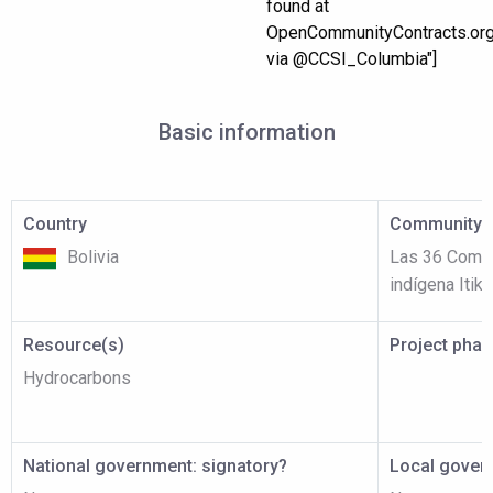
found at
OpenCommunityContracts.or
via @CCSI_Columbia"]
Basic information
Country
Community p
Bolivia
Las 36 Comun
indígena Itik
Resource(s)
Project pha
Hydrocarbons
National government: signatory?
Local gover