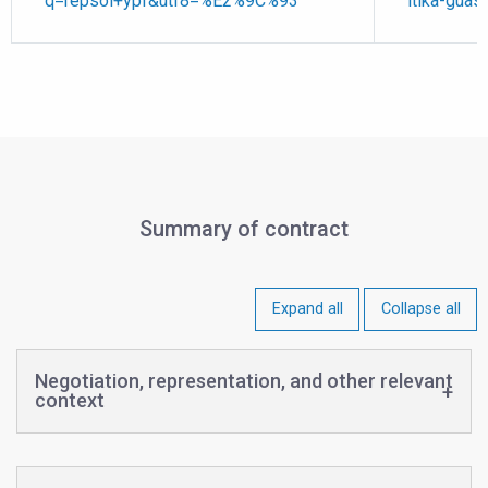
q=repsol+ypf&utf8=%E2%9C%93
itika-guas
Summary of contract
Expand all
Collapse all
Negotiation, representation, and other relevant
context